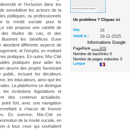
diversité et l'inclusion dans les
t de sensibiliser les acteurs de la
les politiques, ou professionnels
Un problème ? Cliquez ici
de la mixité sociale pour le
Le site propose une variété de
Hits
16
, des études de cas, et des
Validé le :
18-11-2025
 illustrent les bénéfices d'une
Informations Google
e abordent différents aspects de
PageRank
 logement, et l'emploi, en mettant
Nombre de backlinks
0
nes pratiques. En outre, Mix-Cité
Nombre de pages indexées
0
uides pratiques pour aider les
Langue
e en œuvre des projets favorisant
 public, incluant les décideurs
sme, les éducateurs, ainsi que les
iales. La plateforme se distingue
les évolutions législatives et
ent des contenus actualisés.
 point fort, avec une navigation
 permettant à chacun de trouver
ires. En somme, Mix-Cité se
romotion de la mixité sociale, en
tion à tous ceux qui souhaitent