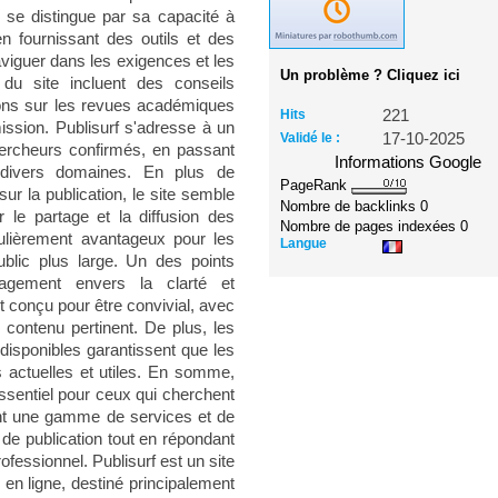
e se distingue par sa capacité à
en fournissant des outils et des
aviguer dans les exigences et les
Un problème ? Cliquez ici
 du site incluent des conseils
tions sur les revues académiques
Hits
221
ssion. Publisurf s'adresse à un
Validé le :
17-10-2025
chercheurs confirmés, en passant
Informations Google
 divers domaines. En plus de
PageRank
ur la publication, le site semble
Nombre de backlinks
0
r le partage et la diffusion des
Nombre de pages indexées
0
culièrement avantageux pour les
Langue
blic plus large. Un des points
gagement envers la clarté et
st conçu pour être convivial, avec
e contenu pertinent. De plus, les
disponibles garantissent que les
s actuelles et utiles. En somme,
ssentiel pour ceux qui cherchent
rant une gamme de services et de
de publication tout en répondant
fessionnel. Publisurf est un site
 en ligne, destiné principalement