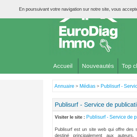
En poursuivant votre navigation sur notre site, vous acceptez 
Accueil
Nouveautés
Top cl
Annuaire
Médias
Publisurf - Servi
>
>
Publisurf - Service de publicat
Publisurf - Service de p
Visiter le site :
Publisurf est un site web qui offre des 
destiné principalement aux auteurs,