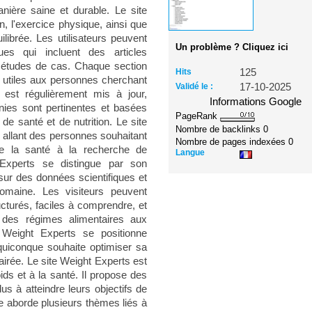
anière saine et durable. Le site
n, l'exercice physique, ainsi que
librée. Les utilisateurs peuvent
Un problème ? Cliquez ici
ques qui incluent des articles
s études de cas. Chaque section
Hits
125
s utiles aux personnes cherchant
Validé le :
17-10-2025
 est régulièrement mis à jour,
Informations Google
rnies sont pertinentes et basées
PageRank
de santé et de nutrition. Le site
Nombre de backlinks
0
, allant des personnes souhaitant
Nombre de pages indexées
0
de la santé à la recherche de
Langue
 Experts se distingue par son
sur des données scientifiques et
omaine. Les visiteurs peuvent
ucturés, faciles à comprendre, et
t des régimes alimentaires aux
 Weight Experts se positionne
uiconque souhaite optimiser sa
airée. Le site Weight Experts est
ids et à la santé. Il propose des
us à atteindre leurs objectifs de
te aborde plusieurs thèmes liés à